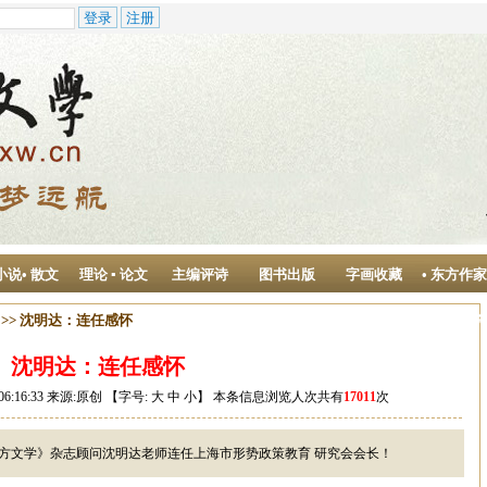
小说• 散文
理论 ▪ 论文
主编评诗
图书出版
字画收藏
• 东方作
作中心
>> 沈明达：连任感怀
沈明达：连任感怀
06:16:33 来源:原创 【字号:
大
中
小
】 本条信息浏览人次共有
17011
次
方文学》杂志顾问沈明达老师连任上海市形势政策教育 研究会会长！