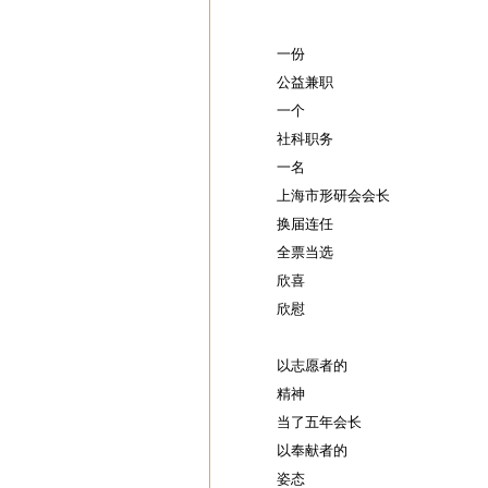
一份
公益兼职
一个
社科职务
一名
上海市形研会会长
换届连任
全票当选
欣喜
欣慰
以志愿者的
精神
当了五年会长
以奉献者的
姿态