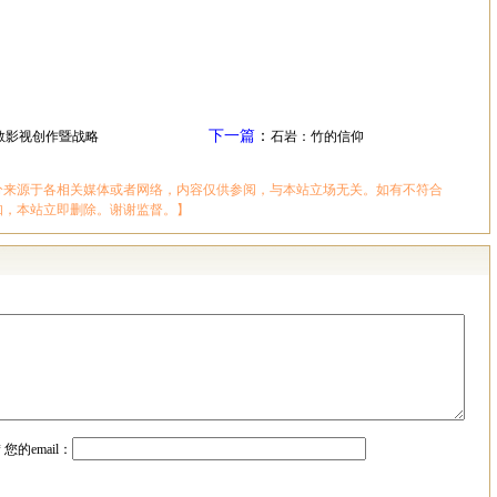
下一篇
：
教影视创作暨战略
石岩：竹的信仰
分来源于各相关媒体或者网络，内容仅供参阅，与本站立场无关。如有不符合
知，本站立即删除。谢谢监督。】
*
您的email：