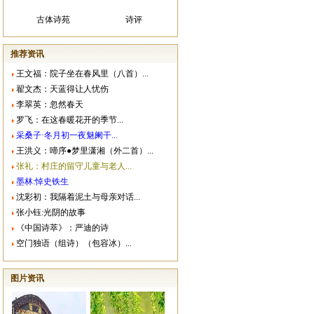
古体诗苑
诗评
推荐资讯
王文福：院子坐在春风里（八首）...
翟文杰：天蓝得让人忧伤
李翠英：忽然春天
罗飞：在这春暖花开的季节...
采桑子·冬月初一夜魅阑干...
王洪义：啼序●梦里潇湘（外二首）...
张礼：村庄的留守儿童与老人...
墨林:悼史铁生
沈彩初：我隔着泥土与母亲对话...
张小钰:光阴的故事
《中国诗萃》：严迪的诗
空门独语（组诗）（包容冰）...
图片资讯