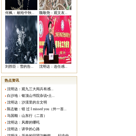
何枫： 献给中秋...
魏敬尧：观文友...
刘胜臣：雪的告...
沈明达：连任感...
热点资讯
沈明达：观九三大阅兵有感...
白沙地：银顶山书院杂说•土...
沈明达：沙漠里的古文明
陈志敏：错 过 I missed you（外一首...
马国顺：山东行（二首）
沈明达：风靡的哪吒
沈明达：讲学的心路
沈明达：历史的回望与畅想——纪念中...