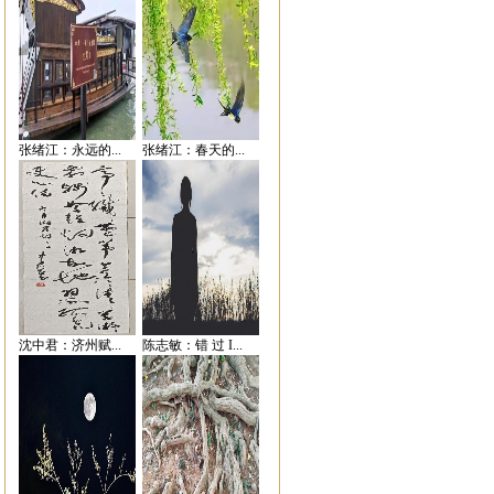
张绪江：永远的...
张绪江：春天的...
沈中君：济州赋...
陈志敏：错 过 I...