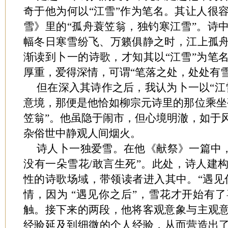
奇于他为何以“江雪”作为笔名。其让人很
雪》里的“孤舟蓑笠翁，独钓寒江雪”。诗
幅冬日寒雪纷飞、万籁俱静之时，江上孤
渐读到卜一的诗歌，才知其以“江雪”为笔
厚重，爱得深情，可谓“笔落之处，处处有雪
但在深入其诗作之后，我认为卜一以“江
意境，那便是他恰如柳宗元诗里的那位乘坐
笠翁”。他虽隐于闹市，但心境明澈，如于
杂俗世中静观人间烟火。
诗人卜一独爱雪。在他《献祭》一篇中，
没有一朵雪花/敢言生死”。此处，诗人建
性的诗歌场域，带领读者进入其中。“遇见
情，因为 “遇见你之后”，雪花才开始有
触。接下来的两段，他将客观意象与主观
经验延及到细微的个人经验，从而营造出