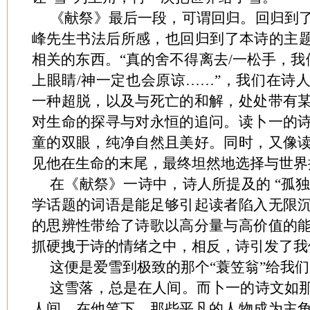
《献祭》最后一段，可谓回归。回归到
峰先生书法后所感，也回归到了本诗的主题
相关的东西。“真的舍不得离去/一松手，我
上眼睛/神一定也会原谅……”，我们在诗
一种超脱，以及与死亡的和解，处处带有
对生命的探寻与对永恒的追问。读卜一的
童的双眼，纯净自然且美好。同时，又像
见他在生命的末尾，最终坦然地选择与世界
在《献祭》一诗中，诗人所提及的 “孤独”
学话题的词语是能足够引起读者陷入无限
的思辨性带给了诗歌以高分量与高价值的
抓硬拽于诗的情绪之中，相反，诗引发了我
这便是爱雪到极致的那个“蓑笠翁”给我
这雪落，总是在人间。而卜一的诗文如
人间。在他笔下，那些平凡的人物成为主