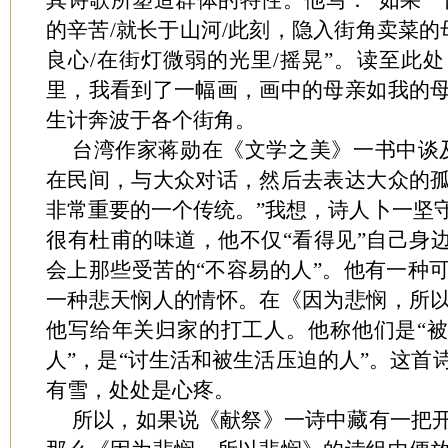
其诗歌所塑造群体的特性。他写：“如果一
的辛苦/就长于山河/此刻，隐入街角卖菜的
良心/在街灯微弱的光里/摇晃”。读至此
里，我看到了一幅画，画中的母亲如我的
生计奔波于各个街角。
台湾作家蒋勋在《文学之美》一书中谈
在民间，与大众对话，然后去表达大众的
非常重要的一个传统。”我想，诗人卜一坚
很有杜甫的味道，他不仅“看得见”自己身边
会上那些受苦的“不容易的人”。他有一种
一种悲天悯人的情怀。在《因为悲悯，所
他写给年关归家的打工人。他称他们是“被
人”，是“讨生活和被生活压迫的人”。这首
有雪，处处是心疼。
所以，如果说《献祭》一诗中藏有一把