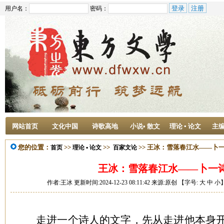
用户名：
密码：
网站首页
文化中国
诗歌高地
小说• 散文
理论 ▪ 论文
主
您的位置：
>>
>>
>> 王冰：雪落春江水——卜
首页
理论 ▪ 论文
百家文论
王冰：雪落春江水——卜一
作者:王冰 更新时间:2024-12-23 08:11:42 来源:原创 【字号:
大
中
小
走进一个诗人的文字，先从走进他本身