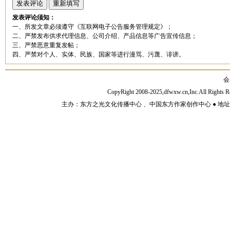
发表评论须知：
一、所发文章必须遵守《互联网电子公告服务管理规定》；
二、严禁发布供求代理信息、公司介绍、产品信息等广告宣传信息；
三、严禁恶意重复发帖；
四、严禁对个人、实体、民族、国家等进行漫骂、污蔑、诽谤。
会
CopyRight 2008-2025,dfwxw.cn,Inc.All Rig
主办：东方之光文化传播中心 、中国东方作家创作中心 ● 地址：山东济宁市