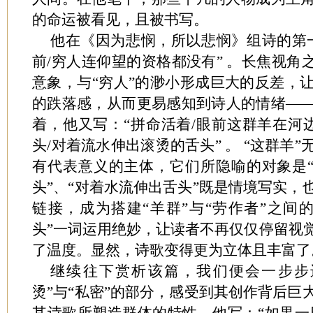
的命运被看见，且被书写。
他在《因为悲悯，所以悲悯》组诗的第
前/穷人连仰望的资格都没有” 。长焦视角
意象，与“穷人”的渺小形成巨大的反差，
的跌落感，从而更易感知到诗人的情绪—
着，他又写：“拼命活着/眼前这群羊在河边
头/对着流水伸出滚烫的舌头” 。 “这群羊
有代表意义的主体，它们所隐喻的对象是“劳
头”、“对着水流伸出舌头”既是情境写实，
链接，成为搭建“羊群”与“劳作者”之间
头”一词运用绝妙，让读者不再仅仅停留视
了温度。显然，诗歌变得更为立体且丰富了
继续往下赏析该篇，我们便会一步步
烫”与“私密”的部分，感受到其创作背后巨