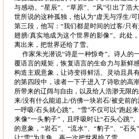
与感动。“星辰”、“草原”、“风”引出了
世所说的这种孤独，他认为“虚无与浮生/可以
第三段，他写：“我们都是时间的过客/只有
翅膀/真实地成为这个世界的影像”。此处
离出来，把世界还给了雪。
作家朱光潜说“诗是一种惊奇”。诗人的
覆语言的规矩，恢复语言的生命力与新鲜
构造主观意象，让诗变得鲜活、灵动且具
的第四段中，读者一下子进入了诗歌的高
所带来的辽阔与自由，以及给人浩渺无限的
来/没有什么能追上/仿佛一块岩石/被史前的
一呼吸/石头就心跳”。“雪”不仅可以“跑起
来像“一头豹子”，且呼吸时让“石头心跳”
的意象，“岩石”、“流水”、“豹子”、“石
让“雪”为主角，再一次把世界给了雪。