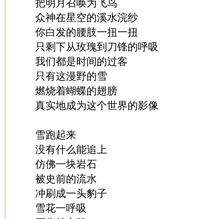
把明月召唤为飞鸟
众神在星空的溪水浣纱
你白发的腰肢一扭一扭
只剩下从玫瑰到刀锋的呼吸
我们都是时间的过客
只有这漫野的雪
燃烧着蝴蝶的翅膀
真实地成为这个世界的影像
雪跑起来
没有什么能追上
仿佛一块岩石
被史前的流水
冲刷成一头豹子
雪花一呼吸