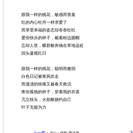
跟我一样的桃花，敏感而害羞
红的内心牡丹一样求爱了
而享受幸福的姿态却吞吞吐吐
爱你快乐的样子，戴着粉边圆帽
忘却人世，蝶群般奔驰在草地远处
回头凝视红日
跟我一样的桃花，聪明而脆弱
白色日记被寒风吹走
而漫漶的绞痛又被春天救活
疼你孤独的样子，穿着我的衣裳
兀立枝头，火焰般烧灼自己
叶子无能为力
上一篇
：