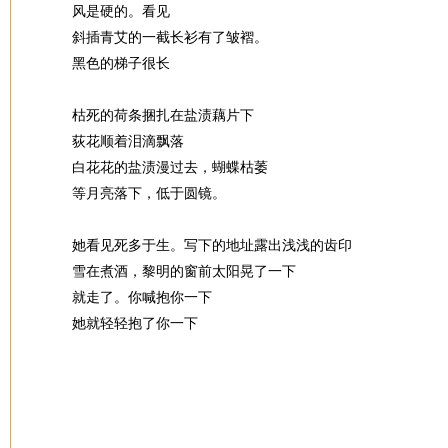
风是硬的。看见
斜插青艾的一截长衫有了皱褶。
黑色的梯子很长
枯死的荷条捆扎在盐渍藕片下
荻花顺着泪滴飘落
白花花的盐渍漫过去，蝴蝶枯萎
等月亮落下，低于圆镜。
她看见死多于生。写下的地址露出浅浅的齿印
雪在煮酒，黎明的窗前太阳晃了一下
就走了。你喊抱你一下
她就轻轻抱了你一下