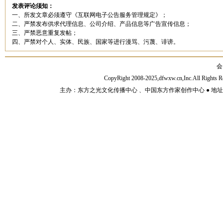
发表评论须知：
一、所发文章必须遵守《互联网电子公告服务管理规定》；
二、严禁发布供求代理信息、公司介绍、产品信息等广告宣传信息；
三、严禁恶意重复发帖；
四、严禁对个人、实体、民族、国家等进行漫骂、污蔑、诽谤。
会
CopyRight 2008-2025,dfwxw.cn,Inc.All Rig
主办：东方之光文化传播中心 、中国东方作家创作中心 ● 地址：山东济宁市