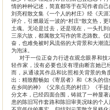
情的种种记述，简直都等于在写作者自己
刘亮程散文集《一个人的村庄》经《天涯
评介，引燃最近一波的“村庄”散文热，
土魂。无论是过去，还是现在，一头扎到
三亲六故，都属散文写作的常态路数。仅
奋，也难免被时风流俗的大背景和大潮流
为泡沫。
对于一位正奋力行进在观念眼界和技术
轻作家，没有必要也没有理由断言她已
而，从通读其作品和比照相关背景的角
出：精致酣畅如《寄居者》和《木头的信
在乡间的神》《父亲点亮的村庄》《手提
分文本，已经四面合围，铸就了一种显著
患的陈旧写作套路和陈旧审美况味的个人
不容低估的事实。归结刘云芳散文风格化