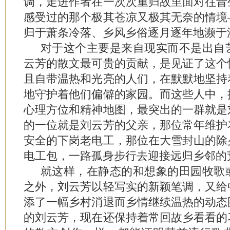
调，走进作者在一次次重归故里面对往昔
感受过的那个极其苍凉又极其无奈的情境
归于萧条冷落、乡风乡俗逐月逐年地濒于
对于这个主要是来自现实而不是出自
云芳的散文最可贵的贡献，是见证了这个
且自带温热和光亮的人们，在默默地坚持
地守护着他们偏僻的家园。而这些人中，
心理方位和精神地图，最突出的一群就是
的一位就是刘云芳的父亲，那位常年维护
安全的下岗老电工，那位在大雪封山的除
电工包，一路孤身步行去迎接远归乡邻的
就这样，在静态的和想象的田园牧歌
之外，刘云芳以轻写实的新颖笔调，又给
添了一幅乡村消退而乡情继续温热的动态
的刘云芳，现在还保持着常回故乡看看的