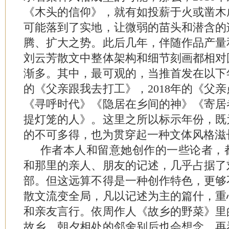
《木头的信仰》，就有如投薪于火或凿木
可能落到了实地，让微弱的苗头和潜含的
腾、扩大之势。此后几年，伴随作品产量
刘云芳散文中整体架构和细节刻画都相对
渐多。其中，最可观的，当推首发在以下年
的《父亲跟我去打工》，2018年的《父亲
《寻呼时代》《隐居在乡间的神》《寄居
提灯笼的人》。这里之所以标示年份，既
的不可多得，也为贯穿起一种文体风格滋
作者本人和留意她创作的一些论者，
和那里的亲人、朋友的记述，几乎占据了
部。但这远算不得是一种创作特色，更够
散文流变全局，凡以记述为主的篇什，重
和亲友言行。依周作人《故乡的野菜》里
故乡，朝夕相处的邻舍别后也会想念，再