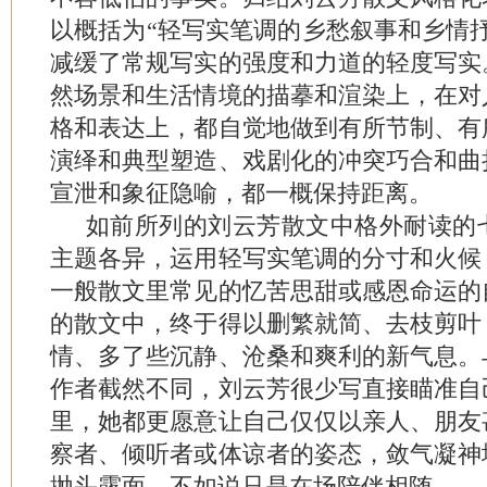
以概括为“轻写实笔调的乡愁叙事和乡情
减缓了常规写实的强度和力道的轻度写实
然场景和生活情境的描摹和渲染上，在对
格和表达上，都自觉地做到有所节制、有
演绎和典型塑造、戏剧化的冲突巧合和曲
宣泄和象征隐喻，都一概保持距离。
如前所列的刘云芳散文中格外耐读的
主题各异，运用轻写实笔调的分寸和火候
一般散文里常见的忆苦思甜或感恩命运的
的散文中，终于得以删繁就简、去枝剪叶
情、多了些沉静、沧桑和爽利的新气息。
作者截然不同，刘云芳很少写直接瞄准自
里，她都更愿意让自己仅仅以亲人、朋友
察者、倾听者或体谅者的姿态，敛气凝神
抛头露面，不如说只是在场陪伴相随。