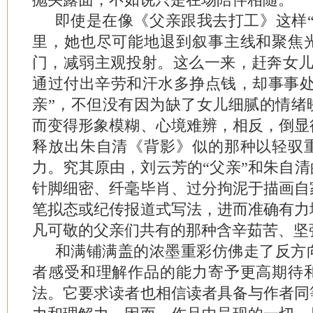
即使是在像《父亲跟我去打工》这样“
里，她也尽可能地退到叙事主线和聚焦
门，减弱主观投射。这么一来，赶奔女儿
通过付出辛劳和汗水多挣点钱，却事事处
亲”，不但没有因为缺了女儿细腻的情绪
而变得形象模糊、心境难辨，相反，倒显
释放出朱自清《背影》似的那种以轻驭
力。究其原由，刘云芳的“父亲”和朱自清
针脚细密、纤毫毕肖、过分拘泥于描画自
笔拟态或纪传报道式写法，进而准确有力
凡可敬的父亲们共有的那种含辛茹苦、坚
和满铺满盖的浓墨重彩仿佛走了反方
者感受和理解作品的能力寄予更高期待
法。它要求读者也相信读者具备与作者同