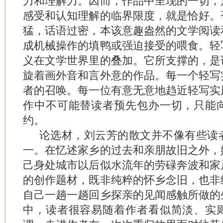
力和理解力。因而，作品中呈现的一切，
感受和认知理解的临界限度，就是恰好。
猛，话语过密，本该意趣盎然的文学阅读
成机械操作的填鸭或强迫接受的喂食。轻
义在文学世界里的叠加。它所支撑的，是
旋着画外音和言外意的作品。每一个轻写
者的召唤。每一位有意无意地趋近轻写实
作中不可能替读者预先包办一切，只能
约。
论选材，刘云芳的散文并不像有些读
一。在忆述家乡的过去和亲朋故旧之外，
己身处城市以后似水流年的劳碌奔波和家
的创作题材，既非纯粹的怀乡念旧，也非
自己一趟一趟回乡探亲的见闻感触所做的
中，读者很容易随着作者看似简淡、实