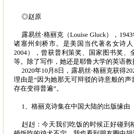
◎赵原
露易丝·格丽克（Louise Gluck），
诸塞州剑桥市。是美国当代著名女诗人，
2004），曾获普利策奖、国家图书奖
等。除了写作，她还是耶鲁大学的英语教
2020年10月8日，露易丝·格丽克获得
理由是“因为她那无可辩驳的诗意般的声
存在变得普遍”。
1、格丽克诗集在中国大陆的出版缘由
赳赳：今天我们吃饭的时候正好碰到
顿饭吃的鸡犬不宁，我也看到朋友圈中胡