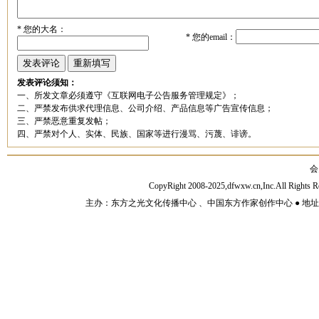
*
您的大名：
*
您的email：
发表评论须知：
一、所发文章必须遵守《互联网电子公告服务管理规定》；
二、严禁发布供求代理信息、公司介绍、产品信息等广告宣传信息；
三、严禁恶意重复发帖；
四、严禁对个人、实体、民族、国家等进行漫骂、污蔑、诽谤。
会
CopyRight 2008-2025,dfwxw.cn,Inc.All Rig
主办：东方之光文化传播中心 、中国东方作家创作中心 ● 地址：山东济宁市