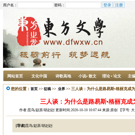
用户名：
密码：
网站首页
文化中国
诗歌高地
小说• 散文
理论 ▪ 论文
主
您的位置：
>>
>>
>> 三人谈：为什么是路易斯•格丽克成
首页
征稿
业界
三人谈：为什么是路易斯•格丽克成
作者:昆鸟/赵原/胡赳赳 更新时间:2020-10-10 10:07:44 来源:原创 【字号:
大
[导读]
昆鸟/赵原/胡赳赳