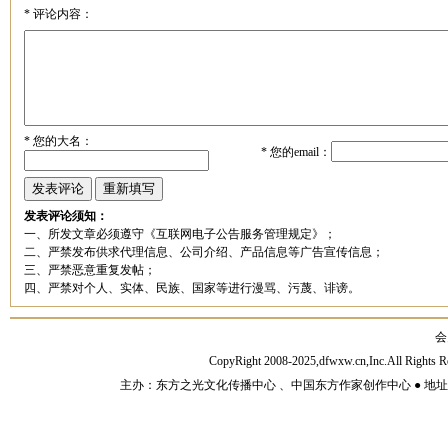
*
评论内容：
*
您的大名：
*
您的email：
发表评论须知：
一、所发文章必须遵守《互联网电子公告服务管理规定》；
二、严禁发布供求代理信息、公司介绍、产品信息等广告宣传信息；
三、严禁恶意重复发帖；
四、严禁对个人、实体、民族、国家等进行漫骂、污蔑、诽谤。
会
CopyRight 2008-2025,dfwxw.cn,Inc.All Rig
主办：东方之光文化传播中心 、中国东方作家创作中心 ● 地址：山东济宁市