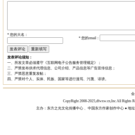
*
您的大名：
*
您的email：
发表评论须知：
一、所发文章必须遵守《互联网电子公告服务管理规定》；
二、严禁发布供求代理信息、公司介绍、产品信息等广告宣传信息；
三、严禁恶意重复发帖；
四、严禁对个人、实体、民族、国家等进行漫骂、污蔑、诽谤。
会
CopyRight 2008-2025,dfwxw.cn,Inc.All Rig
主办：东方之光文化传播中心 、中国东方作家创作中心 ● 地址：山东济宁市