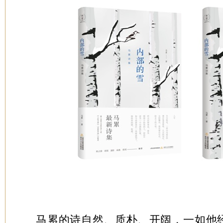
马累的诗自然、质朴、开阔，一如他