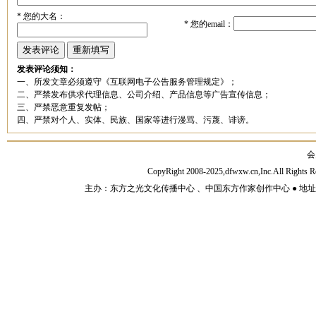
*
您的大名：
*
您的email：
发表评论须知：
一、所发文章必须遵守《互联网电子公告服务管理规定》；
二、严禁发布供求代理信息、公司介绍、产品信息等广告宣传信息；
三、严禁恶意重复发帖；
四、严禁对个人、实体、民族、国家等进行漫骂、污蔑、诽谤。
会
CopyRight 2008-2025,dfwxw.cn,Inc.All Rig
主办：东方之光文化传播中心 、中国东方作家创作中心 ● 地址：山东济宁市