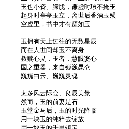
玉也小资、朦胧，谦虚时瑕不掩玉
起身时亭亭玉立，离世后香消玉殒
空虚里，书中才有颜如玉
玉拥有天上过往的无数星辰
而在人世间却玉不离身
救赎心灵，玉者，慧眼婆心
国之重器，来自巍巍昆仑
巍巍白云、巍巍灵魂
太多风云际会、良辰美景
然而，玉的前妻是石
玉堂金马后，玉的时光降临
用一块玉的纯粹去绽放
用一块玉的千里镇定