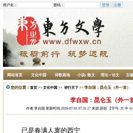
用户名：
密码：
网站首页
文化中国
诗歌高地
小说• 散文
理论 ▪ 论文
主
您的位置：
>>
>>
>> 李自国：昆仑玉（外一首）
首页
文化中国
诗行天下
李自国：昆仑玉（外一
作者:李自国 更新时间:2026-07-01 07:31:17 来源:原创 【字号:
大
中
小
已是春满人寰的西宁