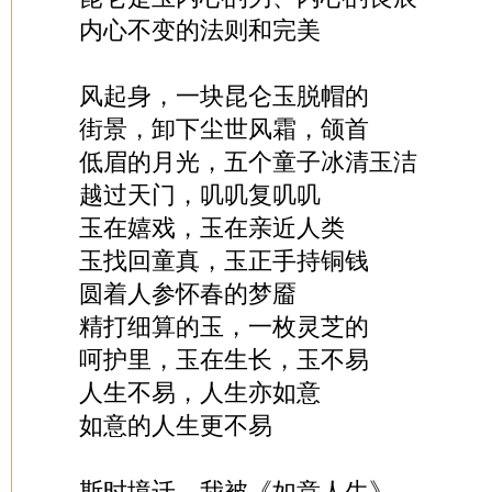
内心不变的法则和完美
风起身，一块昆仑玉脱帽的
街景，卸下尘世风霜，颌首
低眉的月光，五个童子冰清玉洁
越过天门，叽叽复叽叽
玉在嬉戏，玉在亲近人类
玉找回童真，玉正手持铜钱
圆着人参怀春的梦靥
精打细算的玉，一枚灵芝的
呵护里，玉在生长，玉不易
人生不易，人生亦如意
如意的人生更不易
斯时境迁，我被《如意人生》