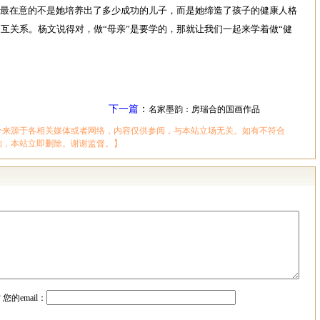
最在意的不是她培养出了多少成功的儿子，而是她缔造了孩子的健康人格
互关系。杨文说得对，做“母亲”是要学的，那就让我们一起来学着做“健
下一篇
：
名家墨韵：房瑞合的国画作品
分来源于各相关媒体或者网络，内容仅供参阅，与本站立场无关。如有不符合
知，本站立即删除。谢谢监督。】
*
您的email：