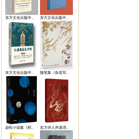
东方文化出版中...
东方文化出版中...
东方文化出版中...
随笔集《杂花写...
赵松小说集《积...
实力诗人井源消...