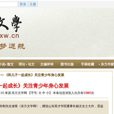
小说• 散文
理论 ▪ 论文
主编评诗
图书出版
字画收藏
• 东方作
作中心
>> 《和儿子一起成长》关注青少年身心发展
一起成长》关注青少年身心发展
:17:03 来源:东方文学网 【字号:
大
中
小
】 本条信息浏览人次共有
15885
次
存刚先生做客《东方文学网》，赠送山东英才学院董事长杨文女士大作，受益