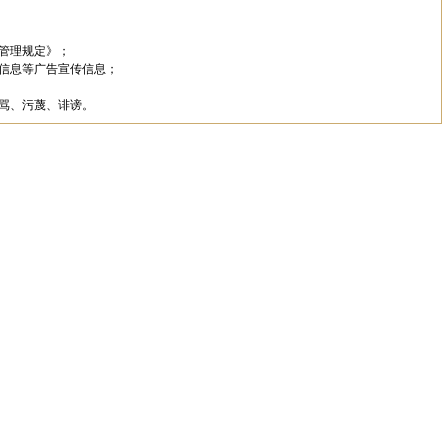
管理规定》；
信息等广告宣传信息；
骂、污蔑、诽谤。