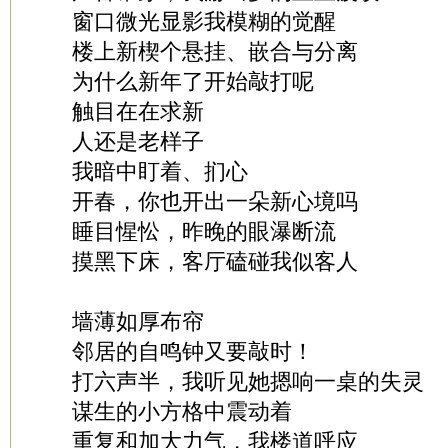
窗口微光显影我模糊的觉醒
楼上新楔个悬挂、嵌合与分离
为什么新年了开始敲打呢
触目在在求新
人还是老样子
我暗中盯着、扪心
开春，你也开出一朵新心境吗
睡目惺忪，昨晚的眼瀑断流
摸黑下床，客厅磕碰我似客人
墙薄如厚布帘
邻居的自鸣钟又要敲时！
打六声半，我听见她摁响一桌的失灵
谋生的小方格中震动着
重复和加大力气，我楼道呼应