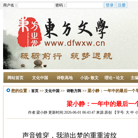
用户名：
密码：
网站首页
文化中国
诗歌高地
小说• 散文
理论 ▪ 论文
主
您的位置：
>>
>>
>> 梁小静：一年中的最后一个
首页
文化中国
诗歌方阵
梁小静：一年中的最后一
作者:梁小静 更新时间:2026-06-01 06:43:47 来源:原创 【字号:
大
中
声音锥穿，我游出梦的重重波纹