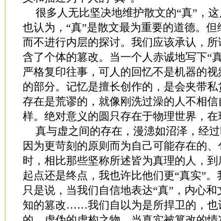
很多人无比坚决地维护散文的“真”，
也认为，“真”是散文最为重要的道德。
而不进行内层的探讨。我们应该承认，所
含了个体的篡改。当一个人赤诚地写下“
严格复印往事，可人的回忆不是机器的视
的部分。记忆是擅长创作的，是会夹带私
存在是荒谬的，就像刚洗过澡的人不相信
样。绝对意义的圆只存在于物理世界，在
真与虚之间的存在，漫漶如沼泽，经过
因为更苛刻的原则而为自己可能存在的、
时，相比那些坚称所述皆为真理的人，到
起点还是终点，我也许比他们更“真实”
只是说，当我们自信地表达“真”，内心
知的篡改……我们自以为是所捍卫的，也
的、虚伪的虚构之物。当真实被篡改的情