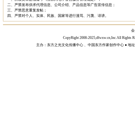
二、严禁发布供求代理信息、公司介绍、产品信息等广告宣传信息；
三、严禁恶意重复发帖；
四、严禁对个人、实体、民族、国家等进行漫骂、污蔑、诽谤。
会
CopyRight 2008-2025,dfwxw.cn,Inc.All Rig
主办：东方之光文化传播中心 、中国东方作家创作中心 ● 地址：山东济宁市