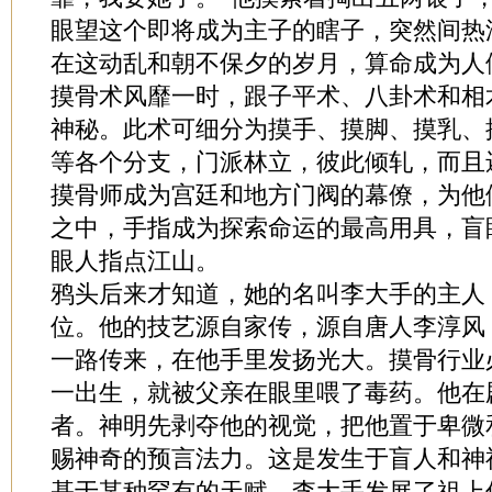
眼望这个即将成为主子的瞎子，突然间热
在这动乱和朝不保夕的岁月，算命成为人
摸骨术风靡一时，跟子平术、八卦术和相
神秘。此术可细分为摸手、摸脚、摸乳、
等各个分支，门派林立，彼此倾轧，而且
摸骨师成为宫廷和地方门阀的幕僚，为他
之中，手指成为探索命运的最高用具，盲
眼人指点江山。
鸦头后来才知道，她的名叫李大手的主人
位。他的技艺源自家传，源自唐人李淳风
一路传来，在他手里发扬光大。摸骨行业
一出生，就被父亲在眼里喂了毒药。他在
者。神明先剥夺他的视觉，把他置于卑微
赐神奇的预言法力。这是发生于盲人和神
基于某种罕有的天赋，李大手发展了祖上