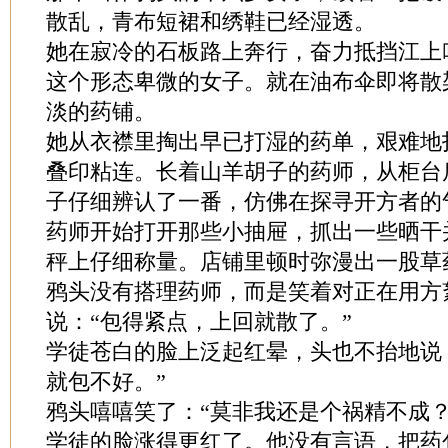
散乱，青布短裙和绣鞋已经湿透。
她在寂冷的石板路上奔行，奋力抵挡江上
这个形态卑微的女子。就在油布伞即将散
淡的药铺。
她从衣襟里掏出早已打湿的药单，艰难地
叠印粘连。长着山羊胡子的药师，从柜台
子仔细辨认了一番，仿佛在探寻开方者的
药师开始打开那些小抽屉，抓出一些晒干
秤上仔细称量。店铺里顿时弥漫出一股草
鸦头没有搭理药师，而是笑着对正在用方
说：“包得紧点，上回就散了。”
学徒苍白的脸上泛起红晕，头也不抬地说
就包不好。”
鸦头嘻嘻笑了：“莫非我还是个祸精不成？
学徒的脸涨得更红了。他没有言语，把药