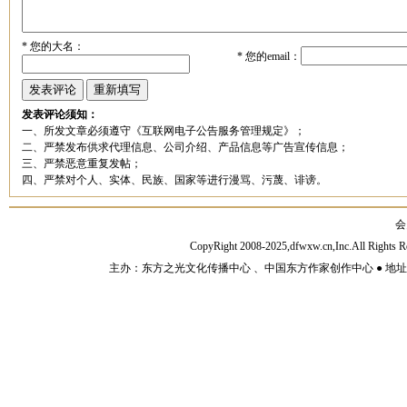
*
您的大名：
*
您的email：
发表评论须知：
一、所发文章必须遵守《互联网电子公告服务管理规定》；
二、严禁发布供求代理信息、公司介绍、产品信息等广告宣传信息；
三、严禁恶意重复发帖；
四、严禁对个人、实体、民族、国家等进行漫骂、污蔑、诽谤。
会
CopyRight 2008-2025,dfwxw.cn,Inc.All Rig
主办：东方之光文化传播中心 、中国东方作家创作中心 ● 地址：山东济宁市