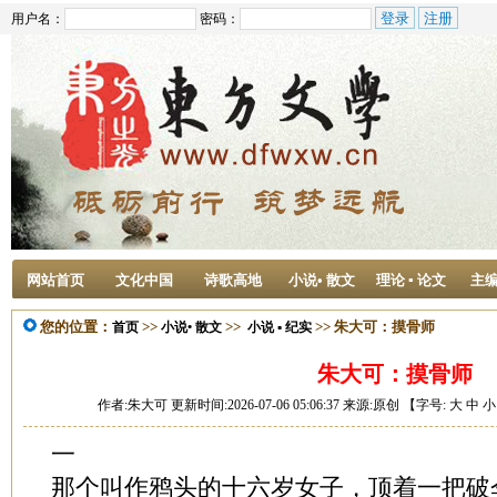
用户名：
密码：
网站首页
文化中国
诗歌高地
小说• 散文
理论 ▪ 论文
主
您的位置：
>>
>>
>> 朱大可：摸骨师
首页
小说• 散文
小说 ▪ 纪实
朱大可：摸骨师
作者:朱大可 更新时间:2026-07-06 05:06:37 来源:原创 【字号:
大
中
小
一
那个叫作鸦头的十六岁女子，顶着一把破