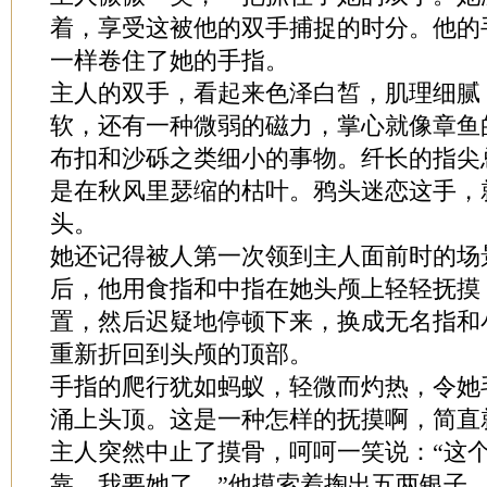
着，享受这被他的双手捕捉的时分。他的
一样卷住了她的手指。
主人的双手，看起来色泽白皙，肌理细腻
软，还有一种微弱的磁力，掌心就像章鱼
布扣和沙砾之类细小的事物。纤长的指尖
是在秋风里瑟缩的枯叶。鸦头迷恋这手，
头。
她还记得被人第一次领到主人面前时的场
后，他用食指和中指在她头颅上轻轻抚摸
置，然后迟疑地停顿下来，换成无名指和
重新折回到头颅的顶部。
手指的爬行犹如蚂蚁，轻微而灼热，令她
涌上头顶。这是一种怎样的抚摸啊，简直
主人突然中止了摸骨，呵呵一笑说：“这
靠，我要她了。”他摸索着掏出五两银子