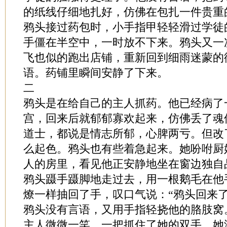
的纸线仔细地扎好，仿佛在包扎一件贵重
鸦头接过药包时，小手指甲轻轻滑过学徒
手僵在半空中，一时放不下来。鸦头又一
飞也似的跑出店铺，重新回到细雨迷蒙的
语。药铺里瞬间安静了下来。
二
鸦头是在给自己的主人抓药。他已经病了
宫，回来后就郁郁寡欢起来，仿佛丢了魂
道士，都说是情志所郁，心脾两亏。但改
么起色。鸦头也有些着急起来。她吩咐厨
人的房里，看见他正安静地坐在窗边独自
鸦头蹑手蹑脚地走过去，用一根鹅毛在他
燎一样抽回了手，叹口气说：“鸦头回来了
鸦头没有言语，又用手指轻挠他的胳肢窝
主人微微一笑，一把抓住了她的双手。她