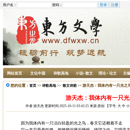
用户名：
密码：
网站首页
文化中国
诗歌高地
小说• 散文
理论 ▪ 论文
主
您的位置：
>>
>>
>> 游天杰：我体内有一只光之
首页
诗歌高地
散文诗葩
游天杰：我体内有一只光
作者:游天杰 更新时间:2025-10-11 03:43:25 来源:原创 【字号:
大
中
小
因为我体内有一只洁白轻盈的光之鸟，春天它还赖着不走
它一直忍受着饥饿，把翅膀深藏于睡眠。绝望之中，它唱高