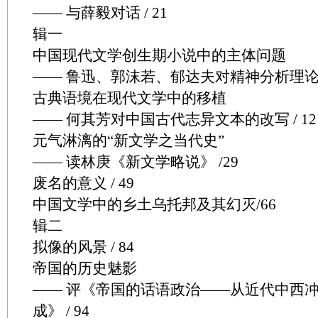
—— 与薛毅对话 / 21
辑一
中国现代文学创生期小说中的主体问题
—— 鲁迅、郭沫若、郁达夫对精神分析理论的 
古典语境在现代文学中的移植
—— 何其芳对中国古代志异文本的改写 / 12
元气淋漓的“新文学之当代史”
—— 读林庚《新文学略说》 /29
废名的意义 / 49
中国文学中的乡土乌托邦及其幻灭/66
辑二
拟像的风景 / 84
帝国的历史魅影
—— 评《帝国的话语政治——从近代中西冲
成》 / 94