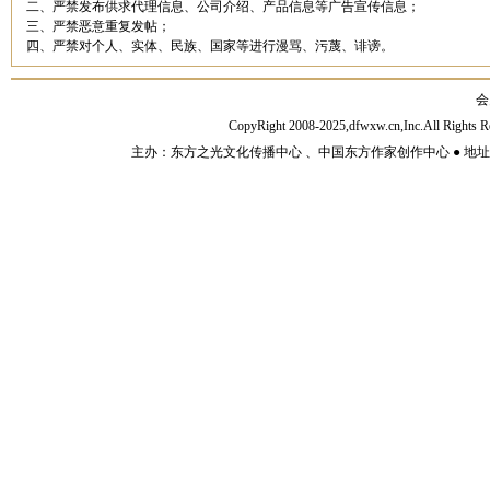
二、严禁发布供求代理信息、公司介绍、产品信息等广告宣传信息；
三、严禁恶意重复发帖；
四、严禁对个人、实体、民族、国家等进行漫骂、污蔑、诽谤。
会
CopyRight 2008-2025,dfwxw.cn,Inc.All Rig
主办：东方之光文化传播中心 、中国东方作家创作中心 ● 地址：山东济宁市