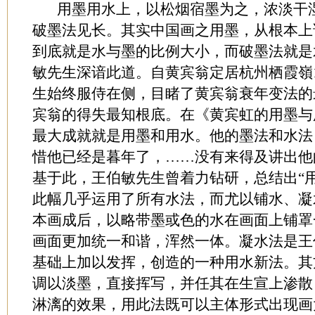
用墨用水上，以松烟宿墨为之，浓淡干湿
破墨法见长。其实中国画之用墨，从根本上
到底就是水与墨的比例大小，而破墨法就是
敏先生深谙此道。自黄宾翁定居杭州栖霞嶺
生始终服侍在侧，目睹了黄宾翁衰年变法的
宾翁的得失最知根底。在《黄宾虹的用墨与
最大成就就是用墨和用水。他的墨法和水法
惜他已经是暮年了，……没有来得及讲出他
基于此，王伯敏先生曾着力钻研，总结出“
此幅几乎运用了所有水法，而尤以铺水、凝
本画成后，以略带墨或色的水在画面上铺罩
画面更加统一和谐，浑然一体。凝水法是王
基础上加以发挥，创造的一种用水新法。其
调以淡墨，直接挥写，并任其在生宣上渗散
淋漓的效果，用此法既可以主体形式出现画