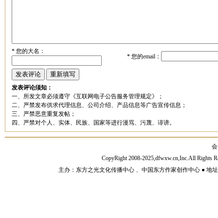
*
您的大名：
*
您的email：
发表评论须知：
一、所发文章必须遵守《互联网电子公告服务管理规定》；
二、严禁发布供求代理信息、公司介绍、产品信息等广告宣传信息；
三、严禁恶意重复发帖；
四、严禁对个人、实体、民族、国家等进行漫骂、污蔑、诽谤。
会
CopyRight 2008-2025,dfwxw.cn,Inc.All Rig
主办：东方之光文化传播中心 、中国东方作家创作中心 ● 地址：山东济宁市