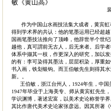
敏《黄山高》
裴建
作为中国山水画技法集大成者，黄宾虹
得到学术界的共认：他的笔墨运用已经超越
国画笔墨技法推向了顶峰，他辞世半个世纪
越他，真可謂前无古人，后无来者。后学者
体系中撷其一枝，作更深入的研究，加以发
的有：李可染得其墨法，层层积染，厚重如
书入画，铁划银钩。而王伯敏先生则得其水
新。。
王伯敏，浙江台州人，1924年生，中国
1947年毕业于上海美专、师从黄宾虹先生
学识渊博，著述宏富，以美术史论称誉学界
其比作唐代美术史论家张彦远。因其所著《