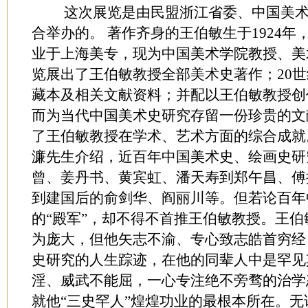
这次展览是由民盟浙江省委、中国美术
合举办的。 著作齐身的王伯敏生于1924年，
业于上海美专，现为中国美术学院教授、美
览展出了王伯敏教授全部美术史著作；20
藏本及相关文献资料；并配以王伯敏教授创
而为当代中国美术史研究存留一份珍贵的文
了王伯敏教授在学术、艺术方面的综合成就
濂先生介绍，近百年中国美术史、绘画史研
曾、姜丹书、黄宾虹、潘天寿到郑午昌、傅
到建国后的俞剑华、阎丽川等。但若论百年
的“殿军”，却不得不首推王伯敏教授。王
为庞大，但他矢志不渝、专心致志皓首穷经
史研究的人生踪迹，在他的同辈人中是罕见
淫、威武不能屈，一心专注绝不旁骛的治学
就他“三史罕人”煌煌功业的最根本所在。