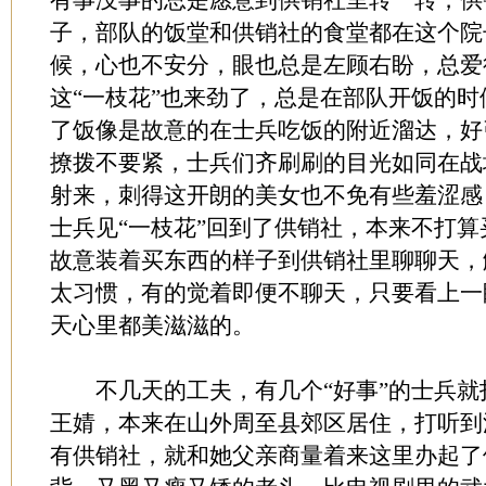
有事没事的总是愿意到供销社里转一转，供
子，部队的饭堂和供销社的食堂都在这个院
候，心也不安分，眼也总是左顾右盼，总爱
这“一枝花”也来劲了，总是在部队开饭的
了饭像是故意的在士兵吃饭的附近溜达，好
撩拨不要紧，士兵们齐刷刷的目光如同在战
射来，刺得这开朗的美女也不免有些羞涩感
士兵见“一枝花”回到了供销社，本来不打
故意装着买东西的样子到供销社里聊聊天，
太习惯，有的觉着即便不聊天，只要看上一
天心里都美滋滋的。
不几天的工夫，有几个“好事”的士兵就打
王婧，本来在山外周至县郊区居住，打听到
有供销社，就和她父亲商量着来这里办起了