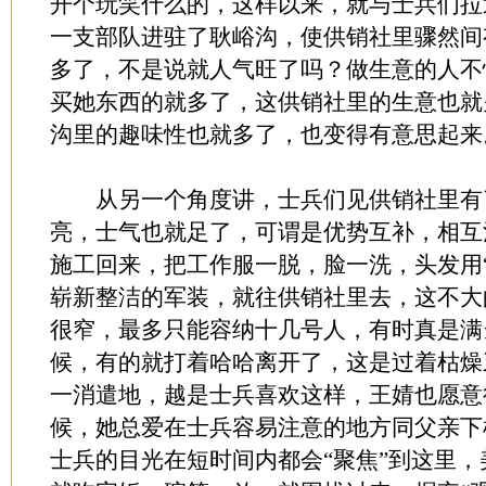
开个玩笑什么的，这样以来，就与士兵们拉
一支部队进驻了耿峪沟，使供销社里骤然间
多了，不是说就人气旺了吗？做生意的人不
买她东西的就多了，这供销社里的生意也就
沟里的趣味性也就多了，也变得有意思起来
从另一个角度讲，士兵们见供销社里有
亮，士气也就足了，可谓是优势互补，相互
施工回来，把工作服一脱，脸一洗，头发用
崭新整洁的军装，就往供销社里去，这不大
很窄，最多只能容纳十几号人，有时真是满
候，有的就打着哈哈离开了，这是过着枯燥
一消遣地，越是士兵喜欢这样，王婧也愿意
候，她总爱在士兵容易注意的地方同父亲下
士兵的目光在短时间内都会“聚焦”到这里