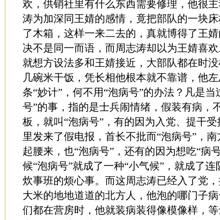
欢，供销社里有什么东西需要修理，他很主
涛为加深同王婧的感情，竟把部队的一块床
了木箱，这样一来二去的，真就博得了王婧
决不是同一而语，而周志涛却以为王婧喜欢
就想方设法多和王婧接近，大部队都在时没
几碗米干饭，凭长相他根本就不靠谱，他左
条“妙计”，何不用“泡病号”的办法？凡是当
号”的事，指的是士兵闹情绪，假装有病，
板，就叫“泡病号”，有的因为入党、提干受
里发来了假电报，首长不批而“泡病号”，
起腰来，也“泡病号”，还有的因为想吃“病号
候“泡病号”就成了一种“小气候”，就成了
炊事班的烦心事。而这周志涛已经入了党，
大米的地地道道的北方人，他泡的哪门子病
们都在营房时，他就装病装得像模像样，等