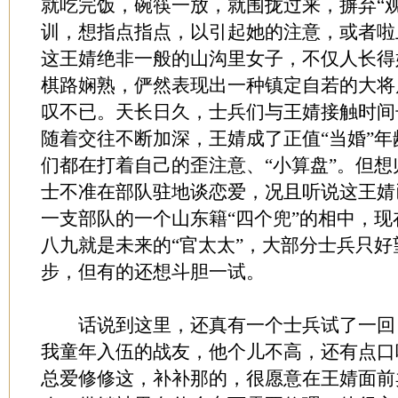
就吃完饭，碗筷一放，就围拢过来，摒弃“
训，想指点指点，以引起她的注意，或者啦上
这王婧绝非一般的山沟里女子，不仅人长得
棋路娴熟，俨然表现出一种镇定自若的大将
叹不已。天长日久，士兵们与王婧接触时间
随着交往不断加深，王婧成了正值“当婚”
们都在打着自己的歪注意、“小算盘”。但
士不准在部队驻地谈恋爱，况且听说这王婧
一支部队的一个山东籍“四个兜”的相中，
八九就是未来的“官太太”，大部分士兵只
步，但有的还想斗胆一试。
话说到这里，还真有一个士兵试了一回
我童年入伍的战友，他个儿不高，还有点口
总爱修修这，补补那的，很愿意在王婧面前