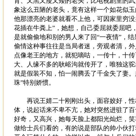
背、又黑又瘦又矮的老头，比电视剧里的武
象这么丑陋的老头，竟有这样一个如花似玉
他那漂亮的老婆就看不上他，可因家里穷没
花插在牛粪上”，她想，自己委屈就委屈吧
是就偷偷地和别的男人来了回“一夜情”，
偷情这种事往往是当局者迷，旁观者清，外
点像老王的地方，就犯嘀咕，一传十，十传
大、人缘不多的耿峪沟就传开了，唯独这驼
就是假装不知，怕一闹腾丢了千金失了妻。
珠”特别娇惯。
再说王婧二十刚刚出头，面容姣好，性
体，说起话来不卑不亢，她对突然进驻了百
好奇，又高兴，她每天脸上都阳光灿烂，笑
做给士兵们看的，有的说是部队的帅小伙打