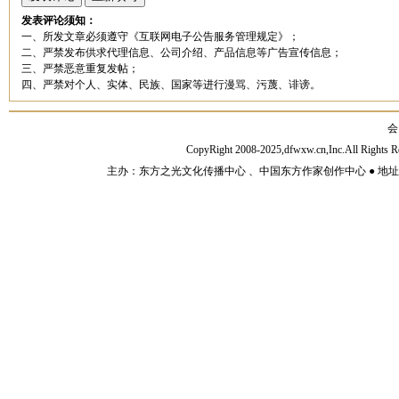
发表评论须知：
一、所发文章必须遵守《互联网电子公告服务管理规定》；
二、严禁发布供求代理信息、公司介绍、产品信息等广告宣传信息；
三、严禁恶意重复发帖；
四、严禁对个人、实体、民族、国家等进行漫骂、污蔑、诽谤。
会
CopyRight 2008-2025,dfwxw.cn,Inc.All Rig
主办：东方之光文化传播中心 、中国东方作家创作中心 ● 地址：山东济宁市