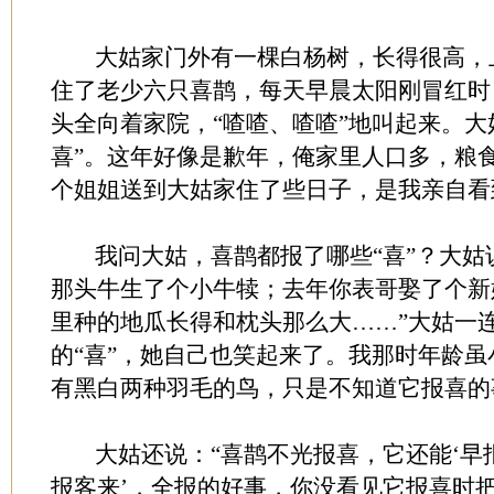
大姑家门外有一棵白杨树，长得很高，
住了老少六只喜鹊，每天早晨太阳刚冒红时
头全向着家院，“喳喳、喳喳”地叫起来。大
喜”。这年好像是歉年，俺家里人口多，粮
个姐姐送到大姑家住了些日子，是我亲自
我问大姑，喜鹊都报了哪些“喜”？大姑说
那头牛生了个小牛犊；去年你表哥娶了个新
里种的地瓜长得和枕头那么大……”大姑一
的“喜”，她自己也笑起来了。我那时年龄
有黑白两种羽毛的鸟，只是不知道它报喜
大姑还说：“喜鹊不光报喜，它还能‘早
报客来’，全报的好事，你没看见它报喜时