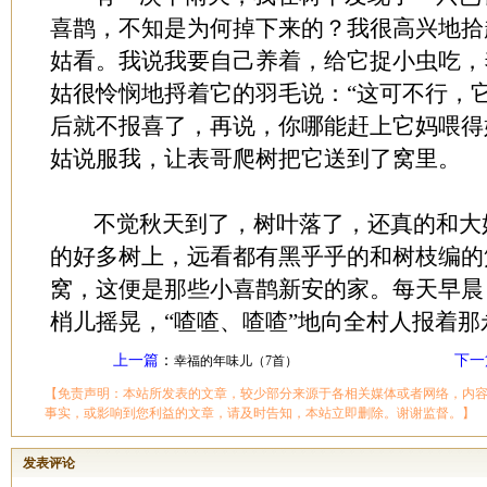
喜鹊，不知是为何掉下来的？我很高兴地拾
姑看。我说我要自己养着，给它捉小虫吃，
姑很怜悯地捋着它的羽毛说：“这可不行，
后就不报喜了，再说，你哪能赶上它妈喂得
姑说服我，让表哥爬树把它送到了窝里。
不觉秋天到了，树叶落了，还真的和大
的好多树上，远看都有黑乎乎的和树枝编的
窝，这便是那些小喜鹊新安的家。每天早晨
梢儿摇晃，“喳喳、喳喳”地向全村人报着那
上一篇
：
下一
幸福的年味儿（7首）
【免责声明：本站所发表的文章，较少部分来源于各相关媒体或者网络，内
事实，或影响到您利益的文章，请及时告知，本站立即删除。谢谢监督。】
发表评论