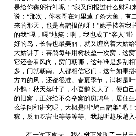
是给你鞠躬行礼呢！”我又问报过什么财和
说：“那次，你表哥在河里逮了条大鱼，有
来的那天，也是喜鹊报的呀！”她手搂着我
的我“嘎，嘎”地笑：啊，我也成了“客人”
好的鸟，长得也最美丽，就又缠磨着大姑给
大姑讲了：喜鹊每年用树枝垒一次窝，这窝
它还会看风向，窝门朝哪，这年准是多刮相
多，门就朝南。人都相信它们，这年如果搭
方向的风，还都很准。春夏季节，满树是叶
小鹊；秋天落叶了，小喜鹊长大了，便自己
的旧窝，正好给不会垒窝的斑鸠鸟，居住生
么学问和讲究呢，大概是叫“鸠占鹊巢”吧
稼，反而吃害虫等等等等。我越听越乐越
有一次下雨天，我在树下发现了一只已