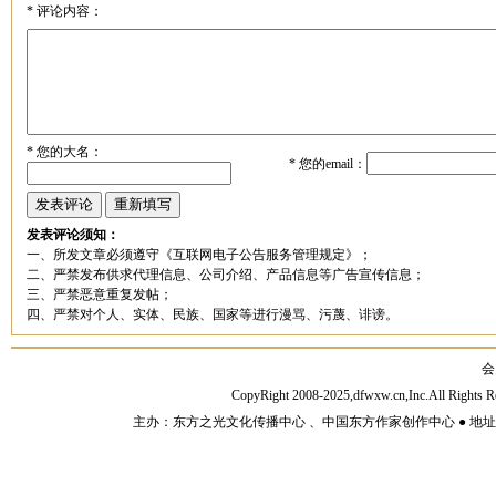
*
评论内容：
*
您的大名：
*
您的email：
发表评论须知：
一、所发文章必须遵守《互联网电子公告服务管理规定》；
二、严禁发布供求代理信息、公司介绍、产品信息等广告宣传信息；
三、严禁恶意重复发帖；
四、严禁对个人、实体、民族、国家等进行漫骂、污蔑、诽谤。
会
CopyRight 2008-2025,dfwxw.cn,Inc.All Rig
主办：东方之光文化传播中心 、中国东方作家创作中心 ● 地址：山东济宁市