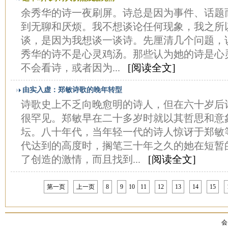
余秀华的诗一夜刷屏。诗总是因为事件、话题
到无聊和厌烦。我不想谈论任何现象，我之所
谈，是因为我想谈一谈诗。先厘清几个问题，说
秀华的诗不是心灵鸡汤。那些认为她的诗是心
不会看诗，或者因为...
[阅读全文]
由实入虚：郑敏诗歌的晚年转型
诗歌史上不乏向晚愈明的诗人，但在六十岁后
很罕见。郑敏早在二十多岁时就以其哲思和意
坛。八十年代，当年轻一代的诗人惊讶于郑敏
代达到的高度时，搁笔三十年之久的她在短暂
了创造的激情，而且找到...
[阅读全文]
第一页
上一页
8
9
10
11
12
13
14
15
会