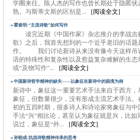
学圈来往。陈人杰的写作也曾长期处于隐匿状
熟。与斯蒂文斯的区别是...
[阅读全文]
霍俊明:“主流诗歌”如何写作
读完近期《中国作家》杂志推介的李战吉
歌》之后，我首先想到的一个近乎老旧的话题是
作。 我们讨论新诗从来没有像今天这样吊
语的特殊性和复杂性以及愈益复杂难解的生态场
或“及物写作”...
[阅读全文]
中国新诗哲学精神的缺失――以象征在新诗中的困境为例
新诗中，象征这一重要艺术手法来自于西方，
象征，但数量很少，没有形成主流艺术手法。
初的五四时期，很多诗人和诗论家将象征与中
手法“兴”相比论，甚至认为象征就是兴，比如
说过，象征是“外...
[阅读全文]
孙朝成:抗战诗歌精神传承的思考