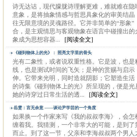
诗无达诂，现代朦胧诗理解更难，难就难在隐
意象，是将抽象情感与哲思具象化的审美结晶
往无限意境的灵魂路径。它并非简单的“形象”，
合，是主观情思与客观物象在语言中碰撞出的
象成为思想容器...
[阅读全文]
《碰到物体上的光》： 照亮文字里的骨头
光有二象性，或者说双重性格。它是波，也是
线，也是测试时间的飞矢；是神的赏赐与启示
伸。它带来光明，同时造就阴影；它塑造生活
的诗集《碰到物体上的光》所呈现的，便是光
她的诗穿过日常生活的透...
[阅读全文]
岳雯：言无余意 ——谈论尹学芸的一个角度
如果换一个作家来写《我的叔叔李海》，会怎
缠着我。我猜测，一个非常大的可能，是到了第
而止。到了这一节，父亲和李海叔叔两个男人