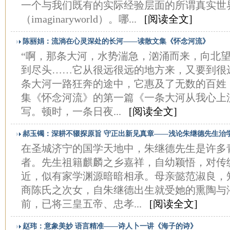
一个与我们既有的实际经验层面的所谓真实世
（imaginaryworld）。哪...
[阅读全文]
陈丽娟：流淌在心灵深处的长河——读散文集《怀念河流》
“啊，那条大河，水势湍急，汹涌而来，向北
到尽头……它从很远很远的地方来，又要到很
条大河一路狂奔的途中，它惠及了无数的百姓
集《怀念河流》的第一篇《一条大河从我心上
写。顿时，一条日夜...
[阅读全文]
郝玉镯：深耕不辍探原旨 守正出新见真章——浅论朱继德先生治
在圣城济宁的国学天地中，朱继德先生是许多
者。先生祖籍麒麟之乡嘉祥，自幼颖悟，对传
近，似有家学渊源暗暗相承。母亲懿范淑良，
商陈氏之次女，自朱继德出生就受她的熏陶与
前，已将三皇五帝、忠孝...
[阅读全文]
赵玮：意象美妙 语言精准——诗人卜一讲《海子的诗》