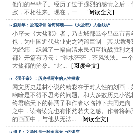
他们的半辈子。经历了过于强烈的感情之后，
寂，不相往来。现在，一...
[阅读全文]
赵顺年：盐霜淬骨 沧海铸魂——《大盐都》人物浅析
小序夫《大盐都》者，乃古城鄑邑今昌邑市青
也，为中国近代盐业史之鸿篇巨制。其以渤海
为经纬，织就了一幅自清末民初至抗战胜利之
都》开篇有诗云：“潍水茫茫，齐风泱泱。一个
大盐都的沧桑。”此...
[阅读全文]
《孺子帝》：历史书写中的人性探索
网文历史题材小说的精彩在于对人性的刻画，
幽暗是不得不思考的问题。和大多数历史小说
终君临天下的韩孺子和作者冰临神下共同走向
之中，读者读完也有怅然若失之感。作者将韩
的画面中，与他从无法...
[阅读全文]
海飞：文学性是一种至高无上的讲究