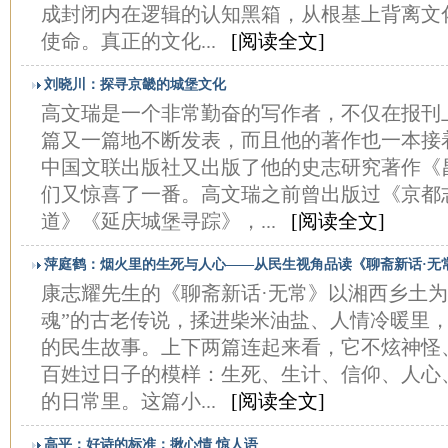
成封闭内在逻辑的认知黑箱，从根基上背离文化
使命。真正的文化...
[阅读全文]
刘晓川：探寻京畿的城堡文化
高文瑞是一个非常勤奋的写作者，不仅在报刊
篇又一篇地不断发表，而且他的著作也一本接
中国文联出版社又出版了他的史志研究著作《
们又惊喜了一番。高文瑞之前曾出版过《京都
道》《延庆城堡寻踪》，...
[阅读全文]
萍庭鹤：烟火里的生死与人心——从民生视角品读《聊斋新话·无
康志耀先生的《聊斋新话·无常》以湘西乡土为
魂”的古老传说，揉进柴米油盐、人情冷暖里
的民生故事。上下两篇连起来看，它不炫神怪
百姓过日子的模样：生死、生计、信仰、人心
的日常里。这篇小...
[阅读全文]
高平：好诗的标准：揪心情 惊人语