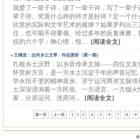
我爱了一辈子诗，读了一辈子诗，写了一辈子
辈子诗。究竟什么样的诗才是好诗？定一个什
欣赏的实际和文学艺术的规律？如果罗列出三
住，也可能不得要领。经过多年的反复琢磨，
括的六个字：揪心情，惊...
[阅读全文]
王继发：运河乡土文萃 · 作品赏析（第一期）
扎根乡土沃野，以乡音传承文脉——四位文友
怀赏析方言，是一方水土沉淀千年的声音记忆
学永恒不变的精神原乡。济宁运河两岸文脉绵
土深深浸润着一方民俗、一方语言、一方烟火
家，分居运河、洸府河...
[阅读全文]
第一页
上一页
1
2
3
4
5
6
7
8
9
会