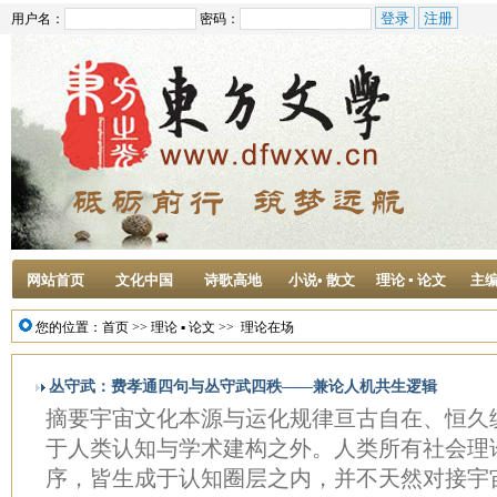
用户名：
密码：
网站首页
文化中国
诗歌高地
小说• 散文
理论 ▪ 论文
主
您的位置：
首页
>>
理论 ▪ 论文
>>
理论在场
丛守武：费孝通四句与丛守武四秩——兼论人机共生逻辑
摘要宇宙文化本源与运化规律亘古自在、恒久
于人类认知与学术建构之外。人类所有社会理
序，皆生成于认知圈层之内，并不天然对接宇