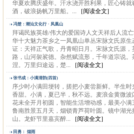
华夏欢腾庆盛年。汗水浇开胜利果，匠心铸就
酒，破浪扬帆万里船。...
[阅读全文]
冯楚：潮汕文化行 · 凤凰山
拜谒民族英雄/伟大的爱国诗人文天祥后人流亡
华十大魅力茶乡之一凤凰山单丛宋脉文氏原生
证：天祥正气歌，丹青昭日月。宋脉文氏源，
路，山河袈裟德。杂然赋流形，千年道宗说。
涅。万里归途远，楚...
[阅读全文]
张书成：小满清韵(四首)
序少时小满田埂转，搓把小麦尝新鲜。半生时
香甜。小满，夏已半，秋不远。麦浪金黄微波
花未全开月初圆，智能生活增动感，最美小满
鲁南胜景五月天，烟锁青芦荷叶圆。镜中湖光
山。龙虾节里嘉宾醉...
[阅读全文]
田勇： 烟雨