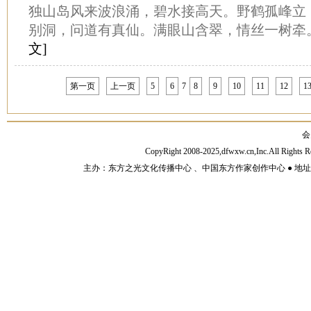
独山岛风来波浪涌，碧水接高天。野鹤孤峰立
别洞，问道有真仙。满眼山含翠，情丝一树牵。202
文]
第一页
上一页
5
6
7
8
9
10
11
12
1
会
CopyRight 2008-2025,dfwxw.cn,Inc.All Rig
主办：东方之光文化传播中心 、中国东方作家创作中心 ● 地址：山东济宁市