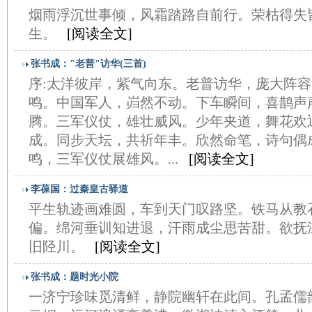
烟雨浮沉世事倾，风霜踏路自前行。荣枯得失
生。
[阅读全文]
张书成："老普"访华(三首)
序:太洋彼岸，紫气向东。老普访华，庞大阵
鸣。中国军人，岿然不动。下车瞬间，喜鹊声
腾。三军仪仗，雄壮威风。少年夹道，舞花欢
成。同步天坛，共祈年丰。欣然命笔，诗句偶
鸣，三军仪仗展雄风。...
[阅读全文]
李葆国：过秦皇古驿道
平生轨迹画难圆，车到天门叹路坚。铁马从教
偏。绵河垂训知进退，汗雨成尘思苦甜。欲抚
旧陉川。
[阅读全文]
张书成：题时光小院
一济宁珍味觅清鲜，静院幽轩在此间。孔孟儒