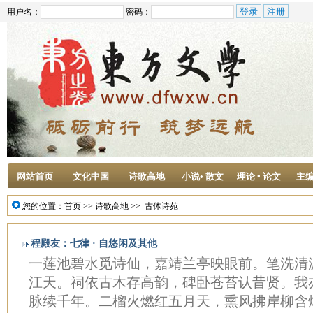
用户名：
密码：
网站首页
文化中国
诗歌高地
小说• 散文
理论 ▪ 论文
主
您的位置：
首页
>>
诗歌高地
>>
古体诗苑
程殿友：七律 · 自悠闲及其他
一莲池碧水觅诗仙，嘉靖兰亭映眼前。笔洗清
江天。祠依古木存高韵，碑卧苍苔认昔贤。我
脉续千年。二榴火燃红五月天，熏风拂岸柳含