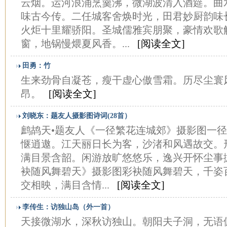
云烟。运河浪涌烹羹沸，微湖波清入酒筵。曲
味古今传。二任城客舍焕时光，田君妙厨韵味
火炬十里耀骄阳。圣城儒雅宾朋聚，豪情欢歌
窗，地锅慢煨夏风香。...
[阅读全文]
田勇：竹
生来劲骨自凝苍，瘦干虚心傲雪霜。历尽尘寰
昂。
[阅读全文]
刘晓东：题友人摄影图诗词(28首）
鹧鸪天•题友人《一径繁花连城郊》摄影图一
惬逍遨。江天丽日长为客，沙渚和风遇故交。
满目景含韶。闲游放旷悠悠乐，逸兴开怀尘事抛。2
袂随风舞碧天》摄影图彩袂随风舞碧天，千姿
交相映，满目含情...
[阅读全文]
李传生：访独山岛（外一首）
天接微湖水，深秋访独山。朝阳夫子洞，无语俯人间。